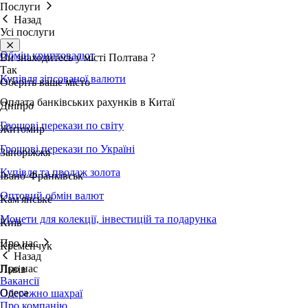
Послуги
Назад
Усі послуги
Обмін криптовалют
Ви знаходитесь у місті
Полтава
?
Так
Купівля зіпсованої валюти
Оберіть ваше місто
Оплата банківських рахунків в Китаї
Дніпро
Грошові перекази по світу
Житомир
Грошові перекази по Україні
Запоріжжя
Купівля та продаж золота
Івано-Франківськ
Оптовий обмін валют
Кам'янське
Монети для колекції, інвестицій та подарунка
Київ
Про нас
Кременчук
Назад
Про нас
Львів
Вакансії
Одеса
Обережно шахраї
Про компанію