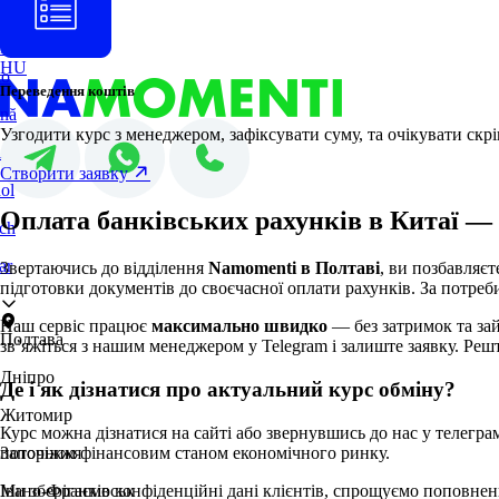
PL
ES
sh
DE
HU
no
Переведення коштів
nă
Узгодити курс з менеджером, зафіксувати суму, та очікувати скр
i
Створити заявку
ol
Оплата банківських рахунків в Китаї — 
ch
ar
Звертаючись до відділення
Namomenti в Полтаві
, ви позбавляєт
підготовки документів до своєчасної оплати рахунків. За потре
Наш сервіс працює
максимально швидко
— без затримок та зай
Полтава
зв’яжіться з нашим менеджером у Telegram і залиште заявку. Реш
Дніпро
Де і як дізнатися про актуальний курс обміну?
Житомир
Курс можна дізнатися на сайті або звернувшись до нас у телегра
поточним фінансовим станом економічного ринку.
Запоріжжя
Ми зберігаємо конфіденційні дані клієнтів, спрощуємо поповнення
Івано-Франківськ