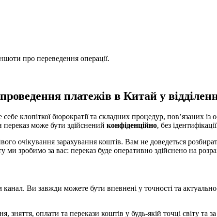
іншоти про переведення операції.
проведення платежів в Китай у відділен
е себе клопіткої бюрократії та складних процедур, пов’язаних із
би переказ може бути здійснений
конфіденційно
, без ідентифікаці
вого очікування зарахування коштів. Вам не доведеться розбират
ту ми зробимо за вас: переказ буде оперативно здійснено на роз
м канал. Ви завжди можете бути впевнені у точності та актуально
, зняття, оплати та перекази коштів у будь-якій точці світу та з