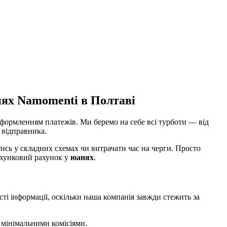
нях Namomenti в Полтаві
 оформленням платежів. Ми беремо на себе всі турботи — від
ї відправника.
ись у складних схемах чи витрачати час на черги. Просто
рахунковий рахунок у
юанях
.
сті інформації, оскільки наша компанія завжди стежить за
а мінімальними комісіями.