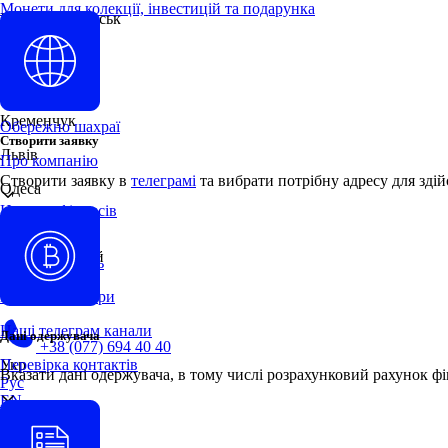
Монети для колекції, інвестицій та подарунка
Івано-Франківськ
Кам'янське
Про нас
Київ
Вакансії
Кременчук
Обережно шахраї
Створити заявку
Львів
Про компанію
Створити заявку в
телеграмі
та вибрати потрібну адресу для здій
Одеса
Новини фінансів
Ужгород
Контакти
Хмельницький
Мапа відділень
Чернівці
Наші менеджери
Наші телеграм канали
Дані одержувача
+38 (077) 694 40 40
Укр
Перевірка контактів
Вказати дані одержувача, в тому числі розрахунковий рахунок фін
Рус
EN
Укр
IT
RO